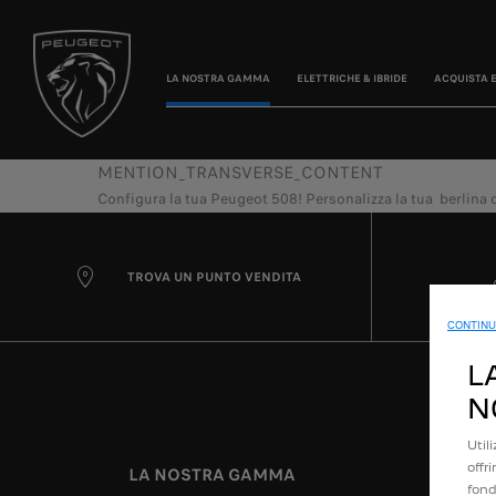
LA NOSTRA GAMMA
ELETTRICHE & IBRIDE
ACQUISTA 
MENTION_TRANSVERSE_CONTENT
Configura la tua Peugeot 508! Personalizza la tua berlina di 
TROVA UN PUNTO VENDITA
CONTINU
L
N
Util
offr
LA NOSTRA GAMMA
LINK U
fond