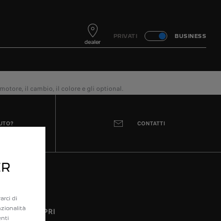
PRIVATI
BUSINESS
otore, il cambio, il colore e gli optional.
IUTO?
CONTATTI
ER
arci di
nzionalità
SCOPRI
enti