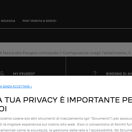
E NOLEGGIA
POST VENDITA & SERVIZI
fascia alta Peugeot utilizzando il Configuratore: scegli l'allestimento, il m
MY PEUGEOT
BISOGNO DI A
A SENZA ACCETTARE →
A TUA PRIVACY È IMPORTANTE P
OI
izziamo cookie e/o altri strumenti di tracciamento (gli “Strumenti”) per assicur
irti la migliore esperienza sul nostro sito web. Essi ci consentono di fornirti fu
TILI
POST VENDITA
amentali come la sicurezza, la gestione della rete e l'accessibilità. Gli Strum