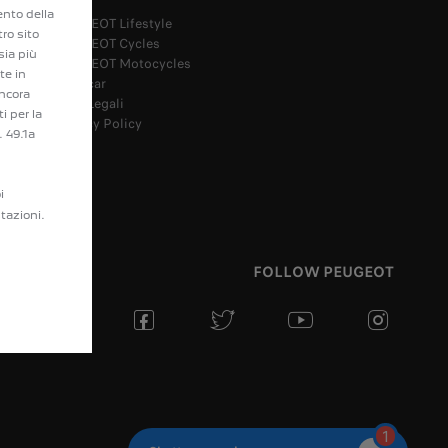
ento della
PEUGEOT Lifestyle
tro sito
enzione
PEUGEOT Cycles
sia più
PEUGEOT Motocycles
te in
Spoticar
ancora
Note Legali
i per la
Privacy Policy
. 49.1a
i
tazioni.
FOLLOW PEUGEOT
1