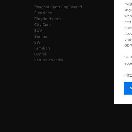
migl
Peugeot Sport Engineered
Scegli l
ling
Elettriche
Valuta il
web 
Plug-in Hybrid
Configur
pert
City Cars
Richiedi
paes
SUV
Prenota 
rice
Berline
Certific
prot
SW
Ricarica
GDP
Familiari
Autonom
Combi
Se d
Vetture aziendali
acce
Inf