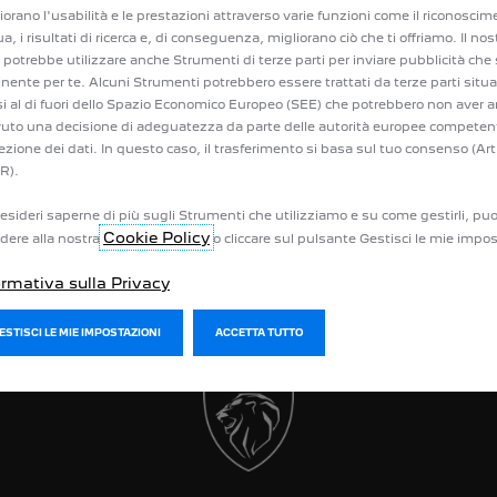
iorano l'usabilità e le prestazioni attraverso varie funzioni come il riconoscim
a tua Peugeot online
Prenota un appuntamento online
ua, i risultati di ricerca e, di conseguenza, migliorano ciò che ti offriamo. Il nos
 tuo usato
Richiedi un preventivo per la manut
potrebbe utilizzare anche Strumenti di terze parti per inviare pubblicità che 
a il tuo veicolo
PEUGEOT Assistance
inente per te. Alcuni Strumenti potrebbero essere trattati da terze parti situa
 un preventivo
PEUGEOT Service Store
i al di fuori dello Spazio Economico Europeo (SEE) che potrebbero non aver 
un test drive
Accessori
vuto una decisione di adeguatezza da parte delle autorità europee competent
ato di conformità
ezione dei dati. In questo caso, il trasferimento si basa sul tuo consenso (Art
R).
ia
esideri saperne di più sugli Strumenti che utilizziamo e su come gestirli, puo
Cookie Policy
dere alla nostra
o cliccare sul pulsante Gestisci le mie impos
ormativa sulla Privacy
GESTISCI LE MIE IMPOSTAZIONI
ACCETTA TUTTO